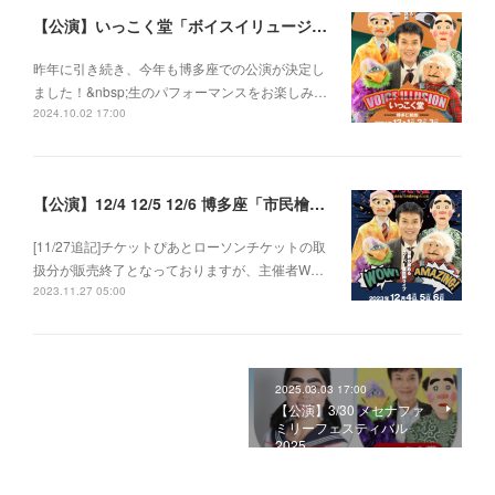
【公演】いっこく堂「ボイスイリュージョン」＆博多仁和加 2024年度博多座「市民檜舞台の月」公演
昨年に引き続き、今年も博多座での公演が決定し
ました！&nbsp;生のパフォーマンスをお楽しみ…
2024.10.02 17:00
【公演】12/4 12/5 12/6 博多座「市民檜舞台の月」公演 いっこく堂 2023ボイスイリュージョン
[11/27追記]チケットぴあとローソンチケットの取
扱分が販売終了となっておりますが、主催者W…
2023.11.27 05:00
2025.03.03 17:00
【公演】3/30 メセナファ
ミリーフェスティバル
2025