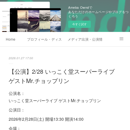
Ameba Owndで
あなただけのホームページやブログをつ
くろう
今すぐ試す
Home
プロフィール・ディスコグラフィー
メディア出演・公演情報
お問い合わせ
YouTube
いっこく堂BLOG
2026.01.27 17:00
スタッフX(Twitter)
【公演】2/28 いっこく堂スーパーライブ
ゲストMr.チョップリン
公演名：
いっこく堂スーパーライブ ゲストMr.チョップリン
公演日：
2026年2月28日(土) 開場13:30 開演14:00
会場：