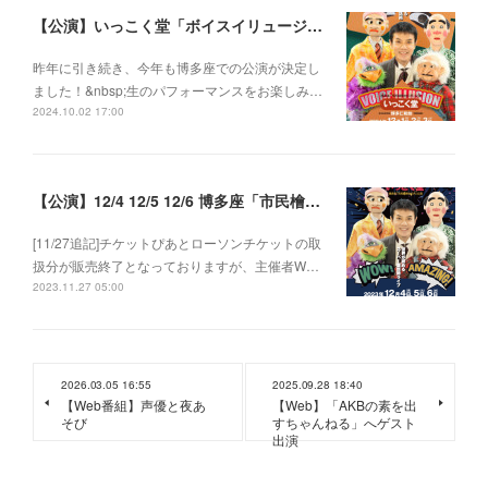
【公演】いっこく堂「ボイスイリュージョン」＆博多仁和加 2024年度博多座「市民檜舞台の月」公演
昨年に引き続き、今年も博多座での公演が決定し
ました！&nbsp;生のパフォーマンスをお楽しみ…
2024.10.02 17:00
【公演】12/4 12/5 12/6 博多座「市民檜舞台の月」公演 いっこく堂 2023ボイスイリュージョン
[11/27追記]チケットぴあとローソンチケットの取
扱分が販売終了となっておりますが、主催者W…
2023.11.27 05:00
2026.03.05 16:55
2025.09.28 18:40
【Web番組】声優と夜あ
【Web】「AKBの素を出
そび
すちゃんねる」へゲスト
出演