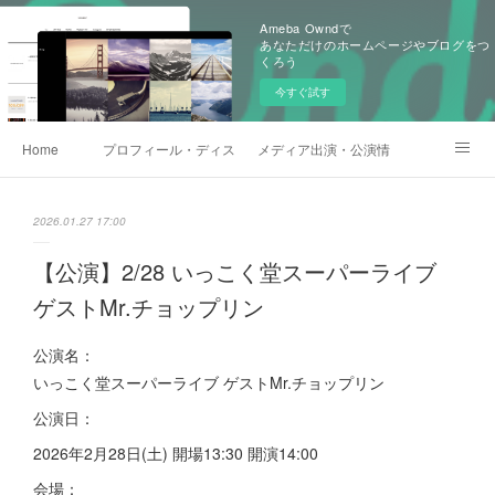
Ameba Owndで
あなただけのホームページやブログをつ
くろう
今すぐ試す
Home
プロフィール・ディスコグラフィー
メディア出演・公演情報
お問い合わせ
YouTube
いっこく堂BLOG
2026.01.27 17:00
スタッフX(Twitter)
【公演】2/28 いっこく堂スーパーライブ
ゲストMr.チョップリン
公演名：
いっこく堂スーパーライブ ゲストMr.チョップリン
公演日：
2026年2月28日(土) 開場13:30 開演14:00
会場：